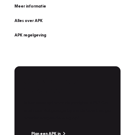
Meer informatie
Alles over APK
APK regelgeving
APK Keuring bij
Vakgarage!
Is het weer tijd voor de jaarlijkse APK? Ga
snel naar Vakgarage bij u in de buurt, en ga
zonder zorgen de weg op!
Plan een APK in