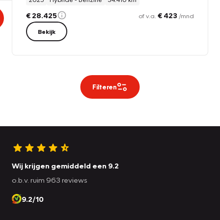
€ 28.425
€ 423
of v.a.
/mnd
Bekijk
Filteren
Wij krijgen gemiddeld een 9.2
o.b.v. ruim 963 reviews
9.2/10