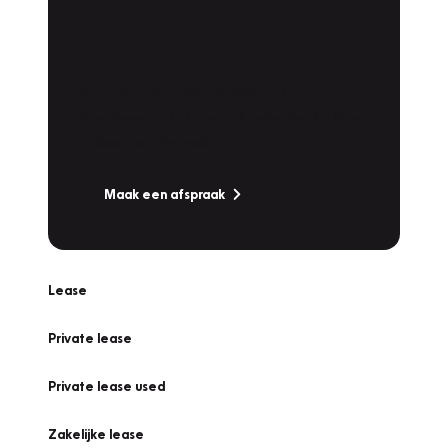
Plan een
Werkplaatsafspraak
Is uw auto toe aan Onderhoud,
Bandenwissel of een Vakantiecheck? Plan
online een afspraak!
Maak een afspraak
Lease
Private lease
Private lease used
Zakelijke lease