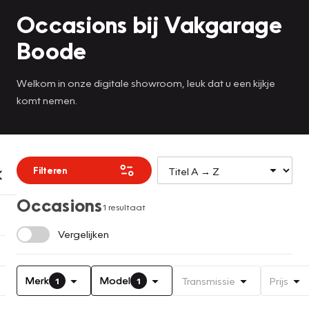
Occasions bij Vakgarage
Boode
Welkom in onze digitale showroom, leuk dat u een kijkje
komt nemen.
Filteren
Occasions
1 resultaat
Vergelijken
Merk
Model
Transmissie
Prijs
1
1