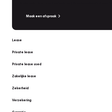
Is uw auto toe aan Onderhoud, Bandenwissel of een Va
Maak een afspraak
Lease
Private lease
Private lease used
Zakelijke lease
Zekerheid
Verzekering