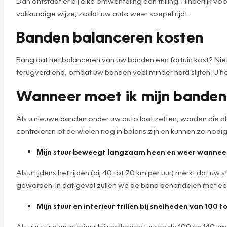
Dan ontstaat er bij elke omwenteling een trilling. Hinderlijk 
vakkundige wijze, zodat uw auto weer soepel rijdt.
Banden balanceren kosten
Bang dat het balanceren van uw banden een fortuin kost? Niets
terugverdiend, omdat uw banden veel minder hard slijten. U h
Wanneer moet ik mijn banden
Als u nieuwe banden onder uw auto laat zetten, worden die alti
controleren of de wielen nog in balans zijn en kunnen zo nodig a
Mijn stuur beweegt langzaam heen en weer wanneer i
Als u tijdens het rijden (bij 40 tot 70 km per uur) merkt dat
geworden. In dat geval zullen we de band behandelen met e
Mijn stuur en interieur trillen bij snelheden van 100 
Als uw stuur en interieur bij snelheden tussen de 100 en 140 k