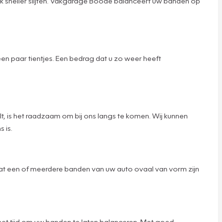
stuk sneller slijten. Vakgarage Boode balanceert uw banden op
en paar tientjes. Een bedrag dat u zo weer heeft
ilt, is het raadzaam om bij ons langs te komen. Wij kunnen
 is.
k dat een of meerdere banden van uw auto ovaal van vorm zijn
is het tijd om uw banden te laten balanceren. Met goed