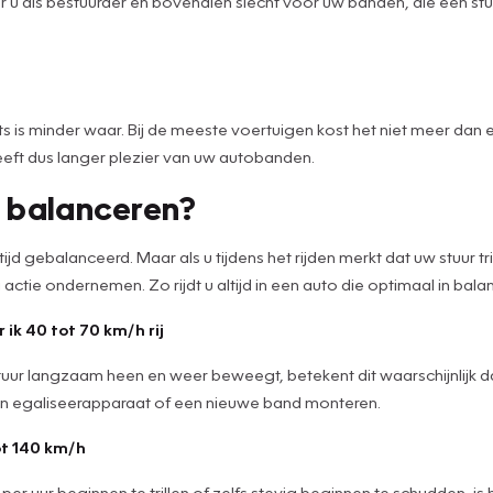
voor u als bestuurder en bovendien slecht voor uw banden, die een 
 is minder waar. Bij de meeste voertuigen kost het niet meer dan e
eeft dus langer plezier van uw autobanden.
 balanceren?
jd gebalanceerd. Maar als u tijdens het rijden merkt dat uw stuur tr
ctie ondernemen. Zo rijdt u altijd in een auto die optimaal in balans
k 40 tot 70 km/h rij
 uw stuur langzaam heen en weer beweegt, betekent dit waarschijnlij
en egaliseerapparaat of een nieuwe band monteren.
tot 140 km/h
m per uur beginnen te trillen of zelfs stevig beginnen te schudden, 