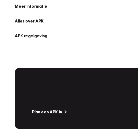
Meer informatie
Alles over APK
APK regelgeving
APK Keuring bij Vakgarage!
Is het weer tijd voor de jaarlijkse APK? Ga snel naar V
Plan een APK in