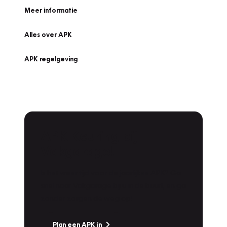
Meer informatie
Alles over APK
APK regelgeving
APK Keuring bij
Vakgarage!
Is het weer tijd voor de jaarlijkse APK? Ga
snel naar Vakgarage bij u in de buurt, en ga
zonder zorgen de weg op!
Plan een APK in