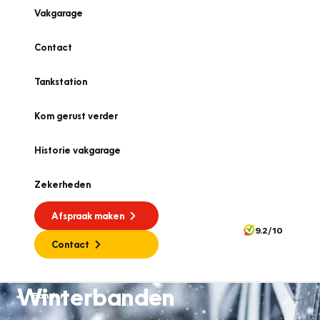
Vakgarage
Contact
Tankstation
Kom gerust verder
Historie vakgarage
Zekerheden
Afspraak maken
9.2/10
Contact
Winterbanden
Banden