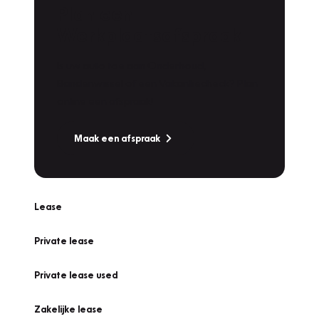
Plan een
Werkplaatsafspraak
Is uw auto toe aan Onderhoud,
Bandenwissel of een Vakantiecheck? Plan
online een afspraak!
Maak een afspraak
Lease
Private lease
Private lease used
Zakelijke lease