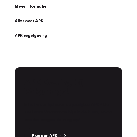
Meer informatie
Alles over APK
APK regelgeving
APK Keuring bij
Vakgarage!
Is het weer tijd voor de jaarlijkse APK? Ga
snel naar Vakgarage bij u in de buurt, en ga
zonder zorgen de weg op!
Plan een APK in