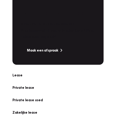
Plan een
Werkplaatsafspraak
Is uw auto toe aan Onderhoud,
Bandenwissel of een Vakantiecheck? Plan
online een afspraak!
Maak een afspraak
Lease
Private lease
Private lease used
Zakelijke lease