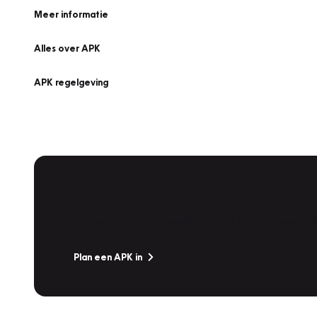
Meer informatie
Alles over APK
APK regelgeving
APK Keuring bij Vakgarage!
Is het weer tijd voor de jaarlijkse APK? Ga snel naar V
Plan een APK in