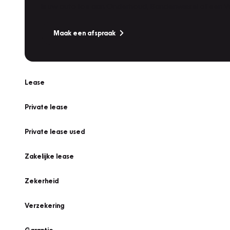
Is uw auto toe aan Onderhoud, Bandenwissel of een Va
Maak een afspraak
Lease
Private lease
Private lease used
Zakelijke lease
Zekerheid
Verzekering