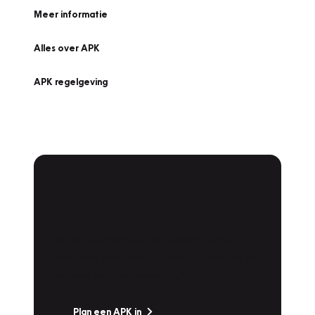
Meer informatie
Alles over APK
APK regelgeving
APK Keuring bij
Vakgarage!
Is het weer tijd voor de jaarlijkse APK? Ga
snel naar Vakgarage bij u in de buurt, en ga
zonder zorgen de weg op!
Plan een APK in