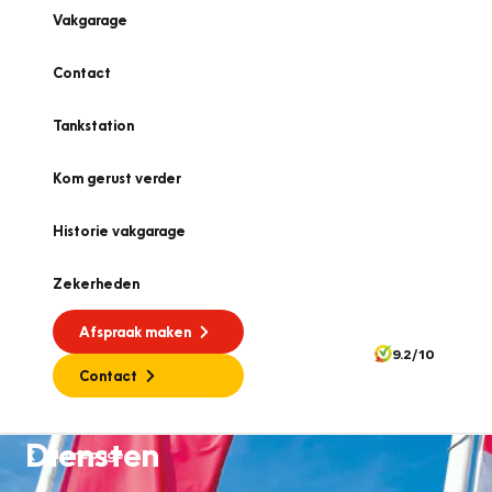
Vakgarage
Contact
Tankstation
Kom gerust verder
Historie vakgarage
Zekerheden
Afspraak maken
9.2/10
Contact
Diensten
Homepage