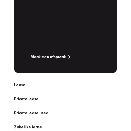
Plan een
Werkplaatsafspraak
Is uw auto toe aan Onderhoud,
Bandenwissel of een Vakantiecheck? Plan
online een afspraak!
Maak een afspraak
Lease
Private lease
Private lease used
Zakelijke lease