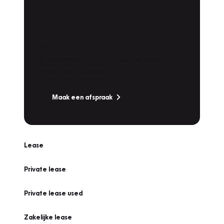
Plan een
Werkplaatsafspraak
Is uw auto toe aan Onderhoud,
Bandenwissel of een Vakantiecheck? Plan
online een afspraak!
Maak een afspraak
Lease
Private lease
Private lease used
Zakelijke lease