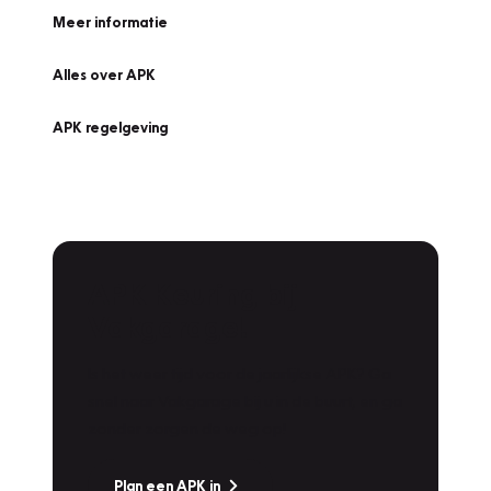
Meer informatie
Alles over APK
APK regelgeving
APK Keuring bij
Vakgarage!
Is het weer tijd voor de jaarlijkse APK? Ga
snel naar Vakgarage bij u in de buurt, en ga
zonder zorgen de weg op!
Plan een APK in