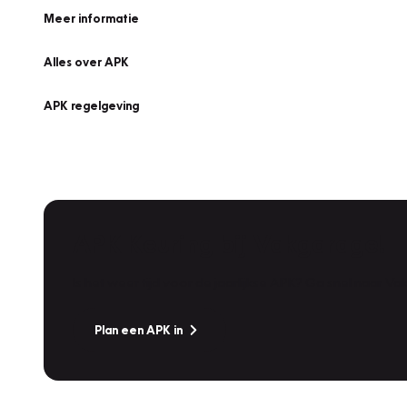
Meer informatie
Alles over APK
APK regelgeving
APK Keuring bij Vakgarage!
Is het weer tijd voor de jaarlijkse APK? Ga snel naar V
Plan een APK in