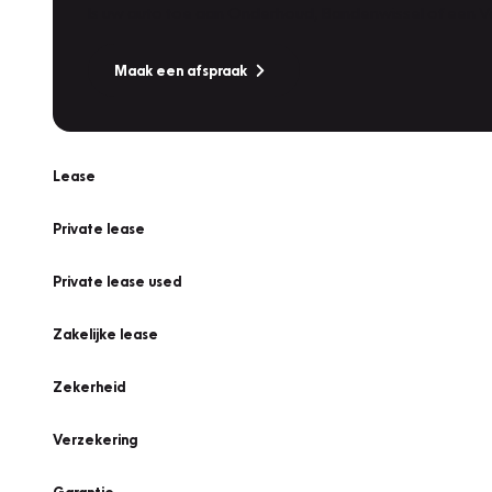
Is uw auto toe aan Onderhoud, Bandenwissel of een Va
Maak een afspraak
Lease
Private lease
Private lease used
Zakelijke lease
Zekerheid
Verzekering