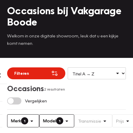
Occasions bij Vakgarage
Boode
Welkom in onze digitale showroom, leuk dat u een kijkje
komt nemen.
Filteren
Occasions
2 resultaten
Vergelijken
Merk
Model
Transmissie
Prijs
1
1