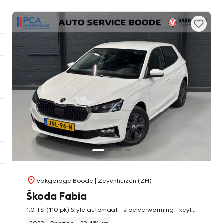
Vakgarage Boode
| Zevenhuizen (ZH)
Škoda Fabia
1.0 TSI (110 pk) Style automaat - stoelverwarming - keyless
2023
Benzine
23.461 km