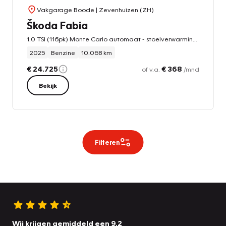
Vakgarage Boode
| Zevenhuizen (ZH)
Škoda Fabia
1.0 TSI (116pk) Monte Carlo automaat - stoelverwarming - virtual cockpit
2025
Benzine
10.068 km
€ 24.725
€ 368
of v.a.
/mnd
Bekijk
Filteren
Wij krijgen gemiddeld een 9.2