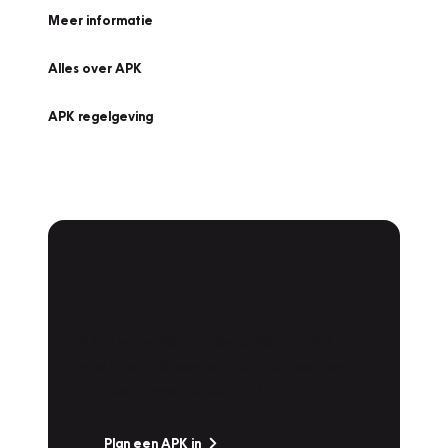
Meer informatie
Alles over APK
APK regelgeving
APK Keuring bij
Vakgarage!
Is het weer tijd voor de jaarlijkse APK? Ga
snel naar Vakgarage bij u in de buurt, en ga
zonder zorgen de weg op!
Plan een APK in