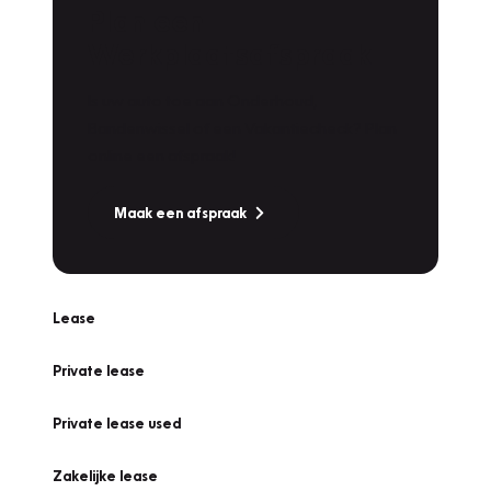
Plan een
Werkplaatsafspraak
Is uw auto toe aan Onderhoud,
Bandenwissel of een Vakantiecheck? Plan
online een afspraak!
Maak een afspraak
Lease
Private lease
Private lease used
Zakelijke lease