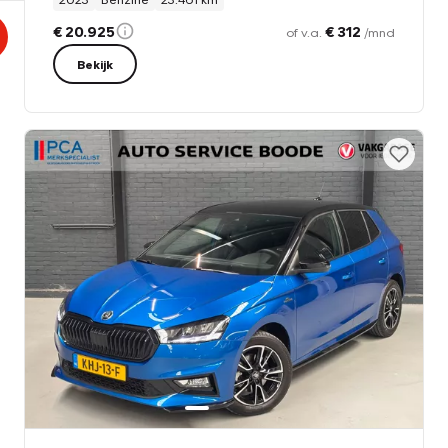
€ 20.925
€ 312
of v.a.
/mnd
Bekijk