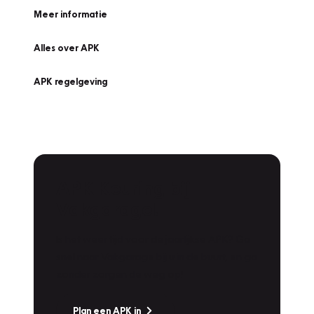
Meer informatie
Alles over APK
APK regelgeving
APK Keuring bij
Vakgarage!
Is het weer tijd voor de jaarlijkse APK? Ga
snel naar Vakgarage bij u in de buurt, en ga
zonder zorgen de weg op!
Plan een APK in