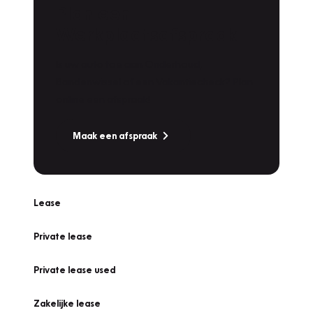
Plan een
Werkplaatsafspraak
Is uw auto toe aan Onderhoud,
Bandenwissel of een Vakantiecheck? Plan
online een afspraak!
Maak een afspraak
Lease
Private lease
Private lease used
Zakelijke lease