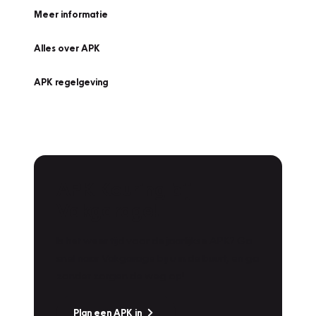
Meer informatie
Alles over APK
APK regelgeving
APK Keuring bij
Vakgarage!
Is het weer tijd voor de jaarlijkse APK? Ga
snel naar Vakgarage bij u in de buurt, en ga
zonder zorgen de weg op!
Plan een APK in