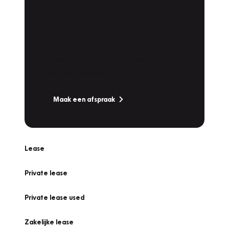
Plan een
Werkplaatsafspraak
Is uw auto toe aan Onderhoud,
Bandenwissel of een Vakantiecheck? Plan
online een afspraak!
Maak een afspraak
Lease
Private lease
Private lease used
Zakelijke lease