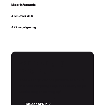
Meer informatie
Alles over APK
APK regelgeving
APK Keuring bij
Vakgarage!
Is het weer tijd voor de jaarlijkse APK? Ga
snel naar Vakgarage bij u in de buurt, en ga
zonder zorgen de weg op!
Plan een APK in