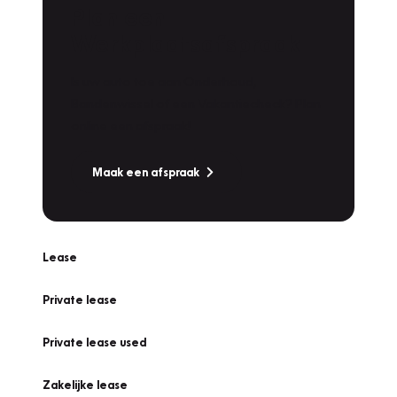
Plan een
Werkplaatsafspraak
Is uw auto toe aan Onderhoud,
Bandenwissel of een Vakantiecheck? Plan
online een afspraak!
Maak een afspraak
Lease
Private lease
Private lease used
Zakelijke lease