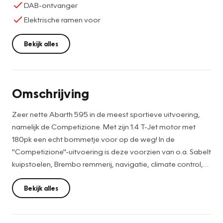
DAB-ontvanger
Elektrische ramen voor
Bekijk alles
Omschrijving
Zeer nette Abarth 595 in de meest sportieve uitvoering,
namelijk de Competizione. Met zijn 1.4 T-Jet motor met
180pk een echt bommetje voor op de weg! In de
"Competizione"-uitvoering is deze voorzien van o.a. Sabelt
kuipstoelen, Brembo remmerij, navigatie, climate control,
automatische dimlichten en 17 inch lichtmetalen velgen.
Bekijk alles
In deze auto is niet gerookt. Onderhoud is uitgevoerd op
10-03-2023 met 33.212 km bij Selective Cars - Deurne