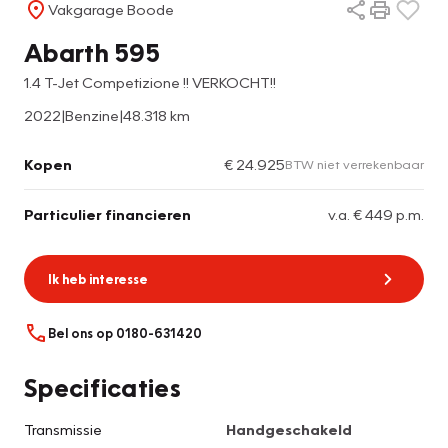
Vakgarage Boode
Abarth 595
1.4 T-Jet Competizione !! VERKOCHT!!
2022
|
Benzine
|
48.318 km
Kopen
€ 24.925
BTW niet verrekenbaar
Particulier financieren
v.a. € 449 p.m.
Ik heb interesse
Bel ons op 0180-631420
Specificaties
Transmissie
Handgeschakeld