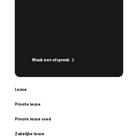
Plan een
Werkplaatsafspraak
Is uw auto toe aan Onderhoud,
Bandenwissel of een Vakantiecheck? Plan
online een afspraak!
Maak een afspraak
Lease
Private lease
Private lease used
Zakelijke lease