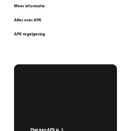
Meer informatie
Alles over APK
APK regelgeving
APK Keuring bij
Vakgarage!
Is het weer tijd voor de jaarlijkse APK? Ga
snel naar Vakgarage bij u in de buurt, en ga
zonder zorgen de weg op!
Plan een APK in