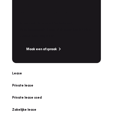
Plan een
Werkplaatsafspraak
Is uw auto toe aan Onderhoud,
Bandenwissel of een Vakantiecheck? Plan
online een afspraak!
Maak een afspraak
Lease
Private lease
Private lease used
Zakelijke lease