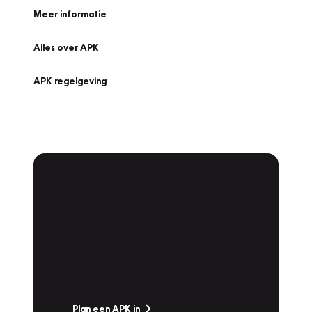
Meer informatie
Alles over APK
APK regelgeving
APK Keuring bij
Vakgarage!
Is het weer tijd voor de jaarlijkse APK? Ga
snel naar Vakgarage bij u in de buurt, en ga
zonder zorgen de weg op!
Plan een APK in