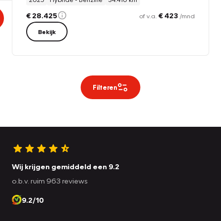
€ 28.425
€ 423
of v.a.
/mnd
Bekijk
Filteren
Wij krijgen gemiddeld een 9.2
o.b.v. ruim 963 reviews
9.2/10