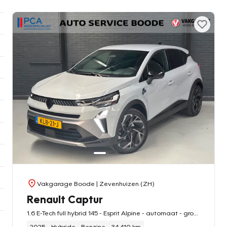
Vakgarage Boode
| Zevenhuizen (ZH)
Renault Captur
1.6 E-Tech full hybrid 145 - Esprit Alpine - automaat - groot touchscreen - camera
2025
Hybride - Benzine
34.410 km