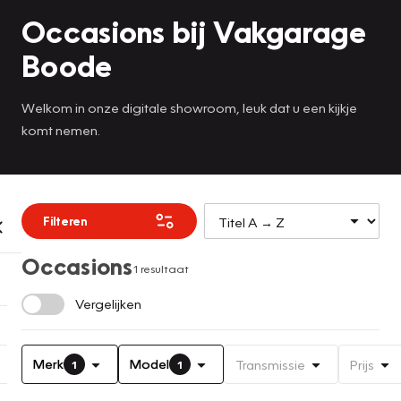
Occasions bij Vakgarage
Boode
Welkom in onze digitale showroom, leuk dat u een kijkje
komt nemen.
Filteren
Occasions
1 resultaat
Vergelijken
Merk
Model
Transmissie
Prijs
1
1