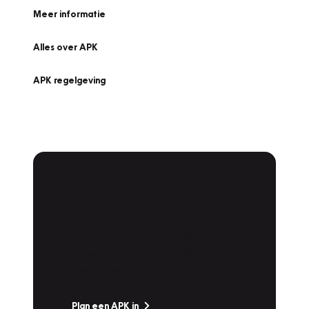
Meer informatie
Alles over APK
APK regelgeving
APK Keuring bij
Vakgarage!
Is het weer tijd voor de jaarlijkse APK? Ga
snel naar Vakgarage bij u in de buurt, en ga
zonder zorgen de weg op!
Plan een APK in