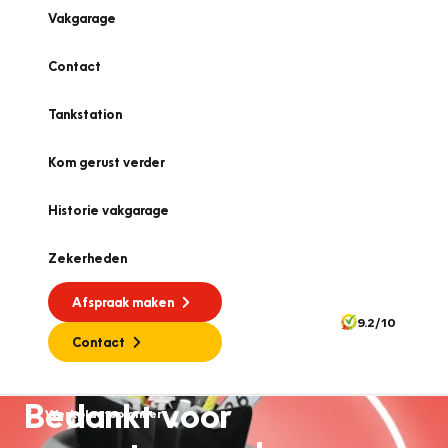
Vakgarage
Contact
Tankstation
Kom gerust verder
Historie vakgarage
Zekerheden
Afspraak maken
9.2/10
Contact
Bedankt voor
Werkplaatsplanner