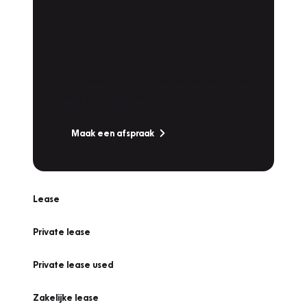
Plan een
Werkplaatsafspraak
Is uw auto toe aan Onderhoud,
Bandenwissel of een Vakantiecheck? Plan
online een afspraak!
Maak een afspraak
Lease
Private lease
Private lease used
Zakelijke lease