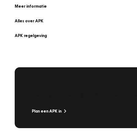
Meer informatie
Alles over APK
APK regelgeving
APK Keuring bij Vakgarage!
Is het weer tijd voor de jaarlijkse APK? Ga snel naar V
Plan een APK in