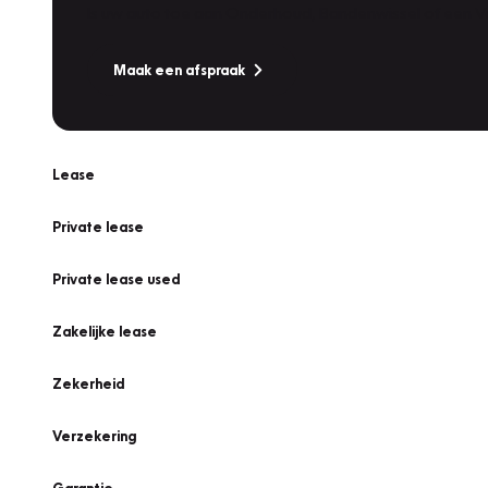
Is uw auto toe aan Onderhoud, Bandenwissel of een Va
Maak een afspraak
Lease
Private lease
Private lease used
Zakelijke lease
Zekerheid
Verzekering